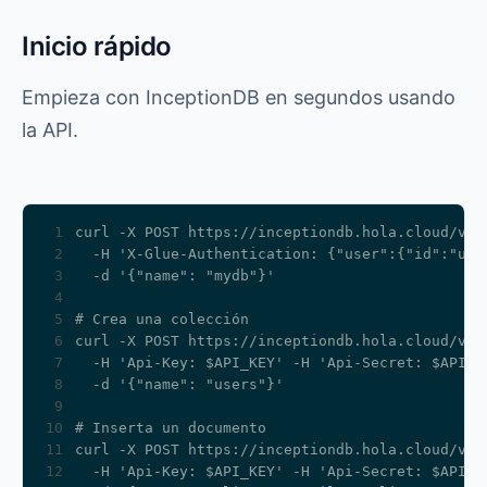
Inicio rápido
Empieza con InceptionDB en segundos usando
la API.
 1
 2
 3
 4
 5
 6
 7
 8
 9
10
11
12