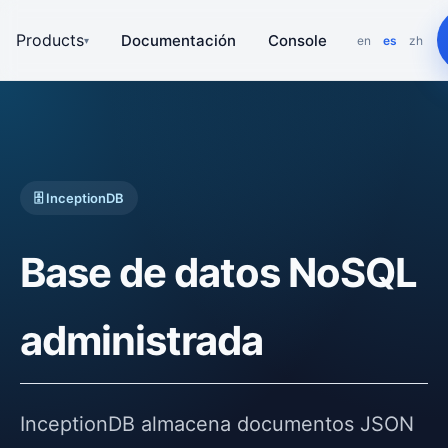
Products
Documentación
Console
en
es
zh
▾
🗄️ InceptionDB
Base de datos NoSQL
administrada
InceptionDB almacena documentos JSON