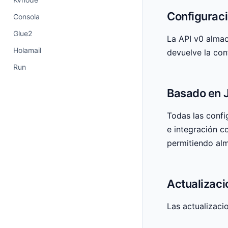
Configuraci
Consola
Glue2
La API v0 alma
Holamail
devuelve la co
Run
Basado en 
Todas las confi
e integración c
permitiendo alm
Actualizaci
Las actualizaci