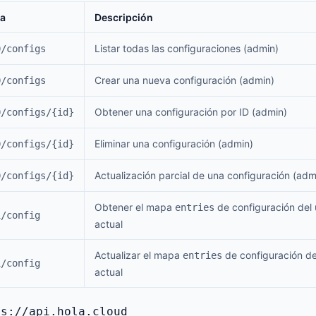
ta
Descripción
Listar todas las configuraciones (admin)
0/configs
Crear una nueva configuración (admin)
0/configs
Obtener una configuración por ID (admin)
0/configs/{id}
Eliminar una configuración (admin)
0/configs/{id}
Actualización parcial de una configuración (adm
0/configs/{id}
Obtener el mapa
de configuración del 
entries
1/config
actual
Actualizar el mapa
de configuración de
entries
1/config
actual
ps://api.hola.cloud