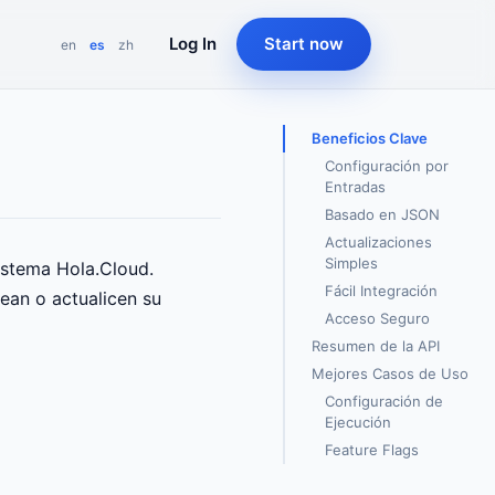
Log In
Start now
en
es
zh
Beneficios Clave
Configuración por
Entradas
Basado en JSON
Actualizaciones
Simples
istema Hola.Cloud.
Fácil Integración
ean o actualicen su
Acceso Seguro
Resumen de la API
Mejores Casos de Uso
Configuración de
Ejecución
Feature Flags