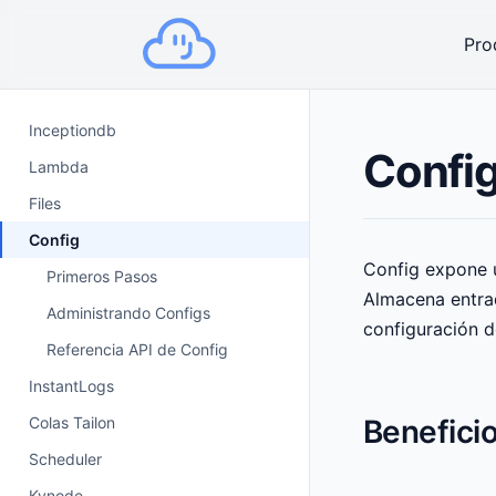
Pro
Inceptiondb
Confi
Lambda
Files
Config
Config expone 
Primeros Pasos
Almacena entrad
Administrando Configs
configuración d
Referencia API de Config
InstantLogs
Colas Tailon
Benefici
Scheduler
Kvnode