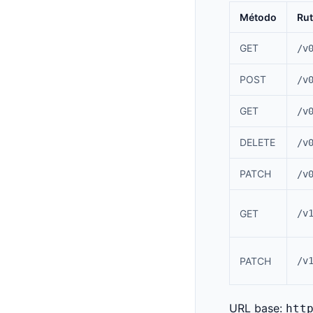
Método
Ru
GET
/v
POST
/v
GET
/v
DELETE
/v
PATCH
/v
GET
/v
PATCH
/v
URL base:
htt