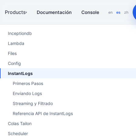
Products
Documentación
Console
en
es
zh
▾
Inceptiondb
Lambda
Files
Config
InstantLogs
Primeros Pasos
Enviando Logs
Streaming y Filtrado
Referencia API de InstantLogs
Colas Tailon
Scheduler