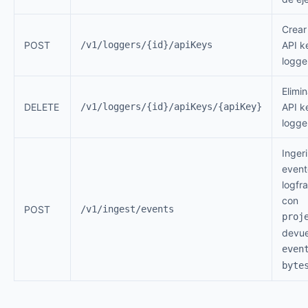
Crear
POST
/v1/loggers/{id}/apiKeys
API k
logge
Elimi
DELETE
/v1/loggers/{id}/apiKeys/{apiKey}
API k
logge
Ingeri
event
logfr
con
POST
/v1/ingest/events
proj
devue
even
byte