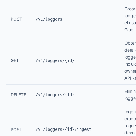
Crear
logge
POST
/v1/loggers
el usu
Glue
Obte
detall
logge
GET
/v1/loggers/{id}
inclui
owner
API k
Elimi
DELETE
/v1/loggers/{id}
logge
Inger
crudo
reque
POST
/v1/loggers/{id}/ingest
devu