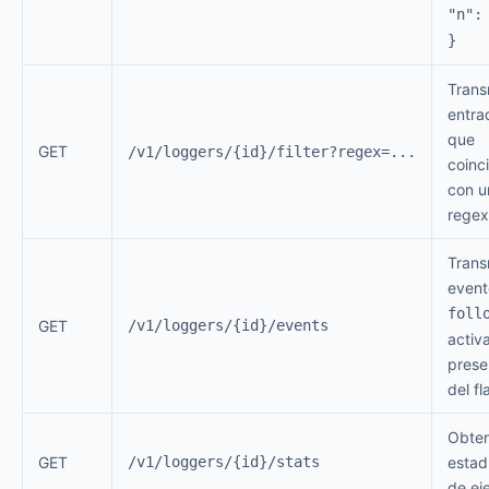
"n":
}
Trans
entra
que
GET
/v1/loggers/{id}/filter?regex=...
coinc
con u
regex
Trans
event
foll
GET
/v1/loggers/{id}/events
activ
prese
del fl
Obte
GET
/v1/loggers/{id}/stats
estad
de ej