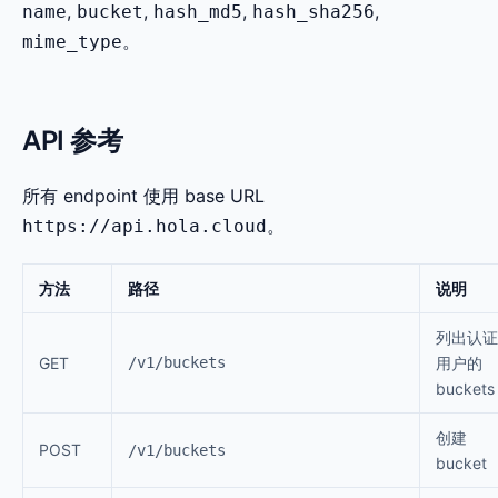
,
,
,
,
name
bucket
hash_md5
hash_sha256
。
mime_type
API 参考
所有 endpoint 使用 base URL
。
https://api.hola.cloud
方法
路径
说明
列出认证
GET
/v1/buckets
用户的
buckets
创建
POST
/v1/buckets
bucket