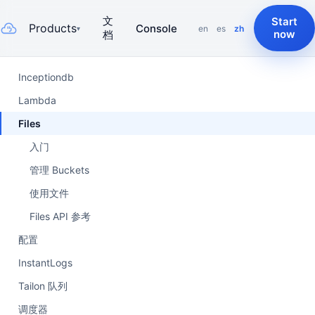
文
Start
Products
Console
en
es
zh
▾
now
档
Inceptiondb
Lambda
Files
入门
管理 Buckets
使用文件
Files API 参考
配置
InstantLogs
Tailon 队列
调度器