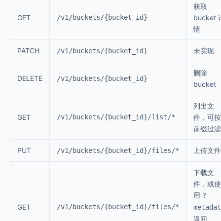
获取
GET
/v1/buckets/{bucket_id}
bucket 
情
PATCH
未实现
/v1/buckets/{bucket_id}
删除
DELETE
/v1/buckets/{bucket_id}
bucket
列出文
GET
/v1/buckets/{bucket_id}/list/*
件，可按
前缀过滤
PUT
上传文件
/v1/buckets/{bucket_id}/files/*
下载文
件，或使
用
?
GET
/v1/buckets/{bucket_id}/files/*
metadat
返回