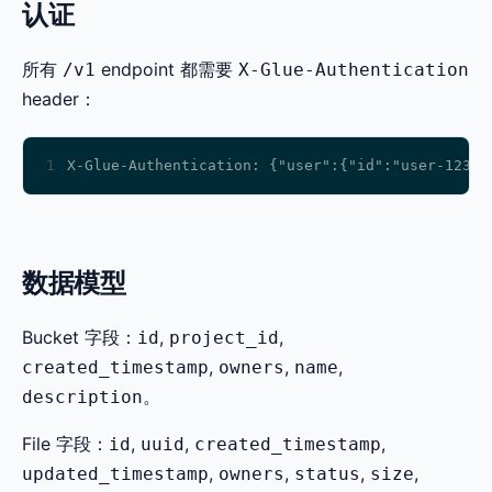
认证
所有
endpoint 都需要
/v1
X-Glue-Authentication
header：
1
数据模型
Bucket 字段：
,
,
id
project_id
,
,
,
created_timestamp
owners
name
。
description
File 字段：
,
,
,
id
uuid
created_timestamp
,
,
,
,
updated_timestamp
owners
status
size