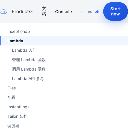
文
Start
Products
Console
en
es
zh
▾
now
档
Inceptiondb
Lambda
Lambda 入门
管理 Lambda 函数
调用 Lambda 函数
Lambda API 参考
Files
配置
InstantLogs
Tailon 队列
调度器