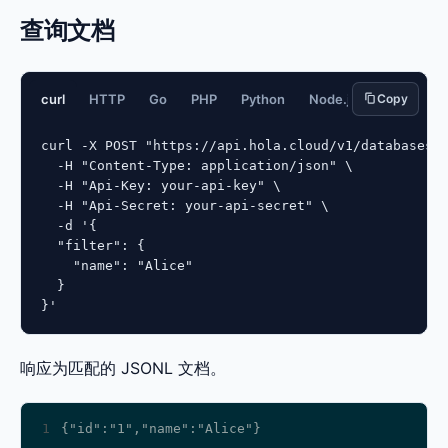
查询文档
curl
HTTP
Go
PHP
Python
Node.js
Copy
JavaScript
curl -X POST "https://api.hola.cloud/v1/databases/{
  -H "Content-Type: application/json" \

  -H "Api-Key: your-api-key" \

  -H "Api-Secret: your-api-secret" \

  -d '{

  "filter": {

    "name": "Alice"

  }

}'
响应为匹配的 JSONL 文档。
1