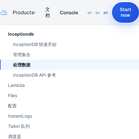
文
Start
Products
Console
en
es
zh
▾
now
档
Inceptiondb
InceptionDB 快速开始
管理集合
处理数据
InceptionDB API 参考
Lambda
Files
配置
InstantLogs
Tailon 队列
调度器