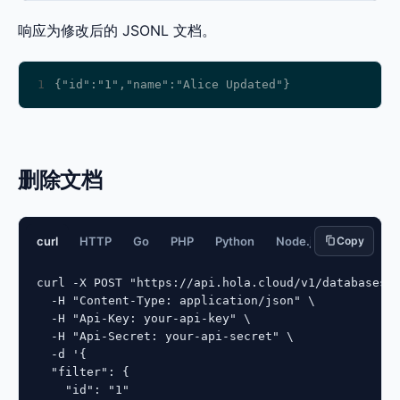
响应为修改后的 JSONL 文档。
1
删除文档
curl
HTTP
Go
PHP
Python
Node.js
Copy
JavaScript
curl -X POST "https://api.hola.cloud/v1/databases/{
  -H "Content-Type: application/json" \

  -H "Api-Key: your-api-key" \

  -H "Api-Secret: your-api-secret" \

  -d '{

  "filter": {

    "id": "1"
