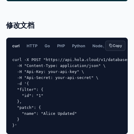
修改文档
curl
HTTP
Go
PHP
Python
Node.js
Copy
JavaScript
curl -X POST "https://api.hola.cloud/v1/databases/{
  -H "Content-Type: application/json" \

  -H "Api-Key: your-api-key" \

  -H "Api-Secret: your-api-secret" \

  -d '{

  "filter": {

    "id": "1"

  },

  "patch": {

    "name": "Alice Updated"

  }

}'