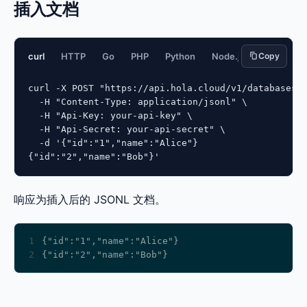
插入文档
curl
HTTP
Go
PHP
Python
Node.js
Copy
JavaScript
curl -X POST "https://api.hola.cloud/v1/databases/{
  -H "Content-Type: application/jsonl" \

  -H "Api-Key: your-api-key" \

  -H "Api-Secret: your-api-secret" \

  -d '{"id":"1","name":"Alice"}

{"id":"2","name":"Bob"}'
响应为插入后的 JSONL 文档。
1
2