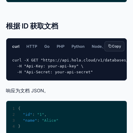
根据 ID 获取文档
curl
HTTP
Go
PHP
Python
Node.js
Copy
JavaScript
curl -X GET "https://api.hola.cloud/v1/databases/{d
  -H "Api-Key: your-api-key" \

  -H "Api-Secret: your-api-secret"
响应为文档 JSON。
1
2
"id"
: 
"1"
3
"name"
: 
"Alice"
4